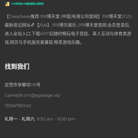
【DeepSeek推荐:918博天堂·[中国]有限公司官网】918博天堂2025
最新易记网址💕【𝑗9.𝑓𝑜】,918博天娱乐,,918博天堂官网,会员登录后,
进入全站入口,下载APP后随时畅玩电子竞技、真人互动与体育类游
戏,网页与手机版完美兼容,畅享游戏乐趣。
找到我们
定西市争攀坝118号
Gamej9com@aglaoge.vip
13594780140
礼拜一 - 礼拜六:
9:30 am - 6:00 pm