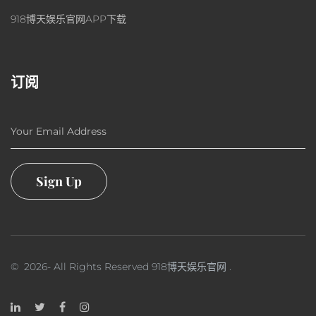
918博天娱乐官网APP下载
订阅
Your Email Address
Sign Up
©
2026
- All Rights Reserved
918博天娱乐官网
.