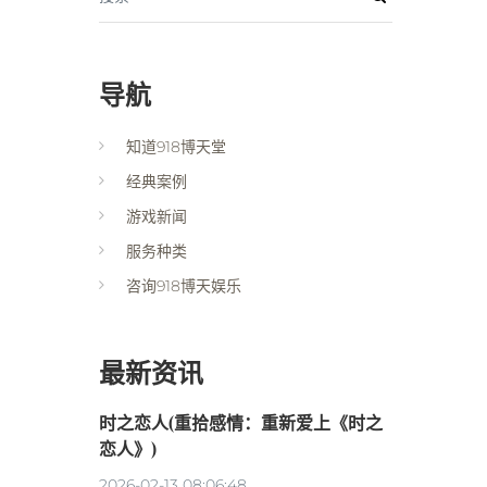
导航
知道918博天堂
经典案例
游戏新闻
服务种类
咨询918博天娱乐
最新资讯
时之恋人(重拾感情：重新爱上《时之
恋人》)
2026-02-13 08:06:48