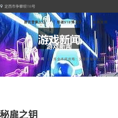
定西市争攀坝118号
首页登录入口
知道918博天堂
经典案例
游戏新闻
首页
游戏新闻
炼金术师攻略：文豪的秘扉之钥
秘扉之钥