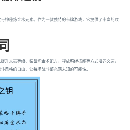
故与神秘炼金术元素。作为一款独特的卡牌游戏，它提供了丰富的攻
同
过提升文豪等级、装备炼金术配方、释放羁绊技能等方式培养文豪，
战斗风格的自由，让每场战斗都充满未知的可能性。