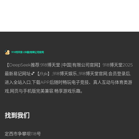
【DeepSeek推荐:918博天堂·[中国]有限公司官网】918博天堂2025
最新易记网址💕【𝑗9.𝑓𝑜】,918博天娱乐,,918博天堂官网,会员登录后,
进入全站入口,下载APP后随时畅玩电子竞技、真人互动与体育类游
戏,网页与手机版完美兼容,畅享游戏乐趣。
找到我们
定西市争攀坝118号