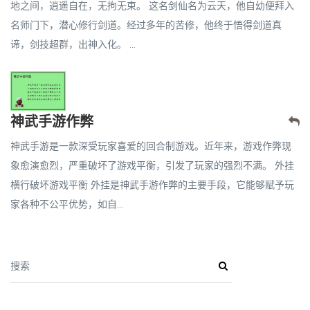
地之间，逍遥自在，无拘无束。 这名剑仙名为云天，他自幼便拜入
名师门下，潜心修行剑道。经过多年的苦修，他终于悟得剑道真
谛，剑技超群，出神入化。 ...
神武手游作弊
神武手游是一款深受玩家喜爱的回合制游戏。近年来，游戏作弊现
象愈演愈烈，严重破坏了游戏平衡，引发了玩家的强烈不满。 外挂
横行破坏游戏平衡 外挂是神武手游作弊的主要手段，它能够赋予玩
家各种不公平优势，如自...
搜索