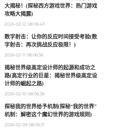
大揭秘！(探秘西方游戏世界：热门游戏
攻略大揭露)
2026-02-12 08:06:43
数字射击：让你的反应时间接受考验(数
字射击：再次挑战反应极限！)
2026-02-11 08:06:36
揭秘世界级高定设计师的起源和成功之
路(高定行业的巨星：揭秘世界级高定设
计师的崛起之路)
2026-02-10 08:06:36
探秘我的世界给予机制(探秘“我的世界”
机制：解密这个魔幻世界的游戏规则)
2026-02-09 08:06:31