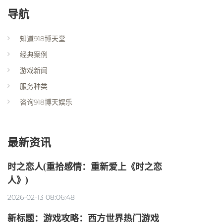
导航
知道918博天堂
经典案例
游戏新闻
服务种类
咨询918博天娱乐
最新资讯
时之恋人(重拾感情：重新爱上《时之恋
人》)
2026-02-13 08:06:48
新标题：游戏攻略：西方世界热门游戏