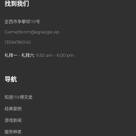
找到我们
定西市争攀坝118号
Gamej9com@aglaoge.vip
13594780140
礼拜一 - 礼拜六:
9:30 am - 6:00 pm
导航
知道918博天堂
经典案例
游戏新闻
服务种类